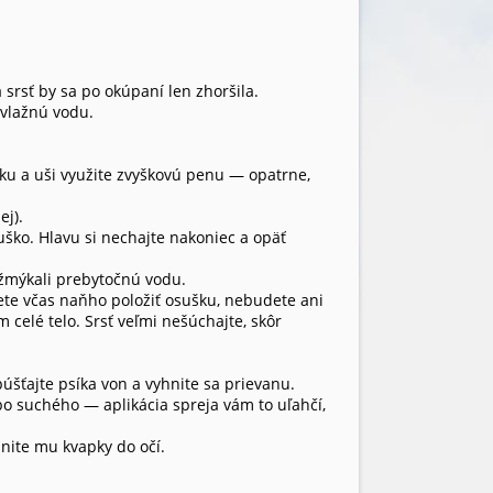
rsť by sa po okúpaní len zhoršila.
 vlažnú vodu.
ku a uši využite zvyškovú penu — opatrne,
ej).
ško. Hlavu si nechajte nakoniec a opäť
yžmýkali prebytočnú vodu.
nete včas naňho položiť osušku, nebudete ani
 celé telo. Srsť veľmi nešúchajte, skôr
púšťajte psíka von a vyhnite sa prievanu.
o suchého — aplikácia spreja vám to uľahčí,
nite mu kvapky do očí.