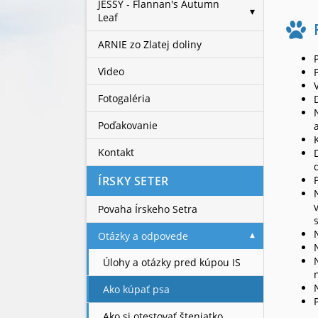
JESSY - Flannan's Autumn
Leaf
ARNIE zo Zlatej doliny
Video
Fotogaléria
Poďakovanie
Kontakt
ÍRSKY SETER
Povaha Írskeho Setra
Otázky a odpovede
Úlohy a otázky pred kúpou IS
Ako kúpať psa
Ako si otestovať šteniatko