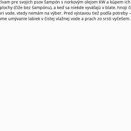
žívam pre svojich psov šampón s norkovým olejom KW a kúpem ich 
plochy (čiže bez šampónu), a keď sa niekde vyváľajú v blate, hnoji č
pri vode, vtedy nemám na výber. Pred výstavou tiež podľa potreby —
ame umývanie labiek v čistej vlažnej vode a prach zo srsti vyčešem.