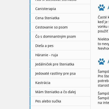
Canisterapia
Časté 
Cena šteniatka
keď je
vonku 
Cestovanie so psom
použiť
Čo s dominantným psom
Niekto
to nev
Dieťa a pes
Nevhod
Háranie - ruja
Jedálniček pre šteniatka
Šampón
Jedovaté rastliny pre psa
Pre št
potreb
Kastrácia
starost
Mám šteniatko a čo ďalej
Šampón
Šampón
Pes alebo sučka
na int