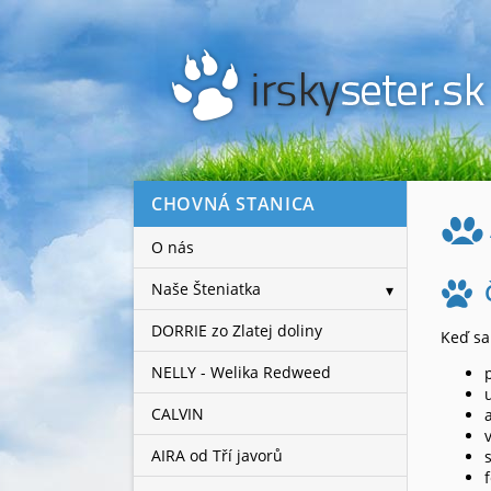
CHOVNÁ STANICA
O nás
Naše Šteniatka
DORRIE zo Zlatej doliny
Keď sa
NELLY - Welika Redweed
CALVIN
AIRA od Tří javorů