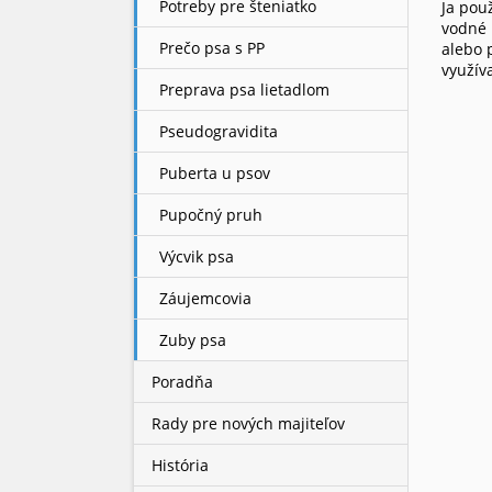
Potreby pre šteniatko
Ja pou
vodné 
Prečo psa s PP
alebo 
využív
Preprava psa lietadlom
Pseudogravidita
Puberta u psov
Pupočný pruh
Výcvik psa
Záujemcovia
Zuby psa
Poradňa
Rady pre nových majiteľov
História