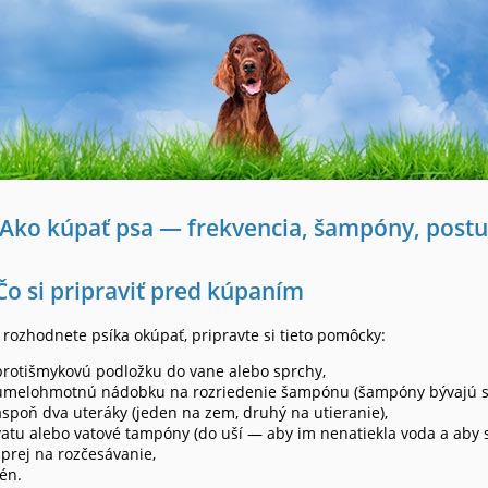
Ako kúpať psa — frekvencia, šampóny, post
Čo si pripraviť pred kúpaním
 rozhodnete psíka okúpať, pripravte si tieto pomôcky:
protišmykovú podložku do vane alebo sprchy,
umelohmotnú nádobku na rozriedenie šampónu (šampóny bývajú sil
aspoň dva uteráky (jeden na zem, druhý na utieranie),
vatu alebo vatové tampóny (do uší — aby im nenatiekla voda a aby s
sprej na rozčesávanie,
fén.