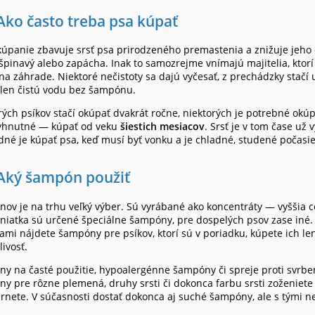
Ako často treba psa kúpať
kúpanie zbavuje srsť psa prirodzeného premastenia a znižuje jeho o
 špinavý alebo zapácha. Inak to samozrejme vnímajú majitelia, ktorí m
na záhrade. Niektoré nečistoty sa dajú vyčesať, z prechádzky stačí 
 len čistú vodu bez šampónu.
rých psíkov stačí okúpať dvakrát ročne, niektorých je potrebné okúp
yhnutné — kúpať od veku
šiestich mesiacov
. Srsť je v tom čase už
né je kúpať psa, keď musí byť vonku a je chladné, studené počasie
Aký šampón použiť
ov je na trhu veľký výber. Sú vyrábané ako koncentráty — vyššia c
eniatka sú určené špeciálne šampóny, pre dospelých psov zase iné
ami nájdete šampóny pre psíkov, ktorí sú v poriadku, kúpete ich len
livosť.
y na časté použitie, hypoalergénne šampóny či spreje proti svrben
y pre rôzne plemená, druhy srsti či dokonca farbu srsti zoženiete
ernete. V súčasnosti dostať dokonca aj suché šampóny, ale s tými 