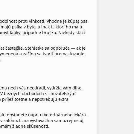
dolnosť proti vlhkosti. Vhodné je kúpať psa,
ajú psíka v byte, a inak tí, ktorí ho majú
umyť labky, prípadne bruško. Niekedy stačí
ať častejšie. Šteniatka sa odporúča — ak je
 vymenená a začína sa tvoriť premasťovanie.
.
ena nech vás neodradí, vydržia vám dlho.
. V bežných obchodoch s chovateľskými
 príležitostne a nepotrebujú extra
iu dostanete napr. u veterinárneho lekára.
 v salónoch, na výstavách a samozrejme aj
nemám žiadne skúsenosti.