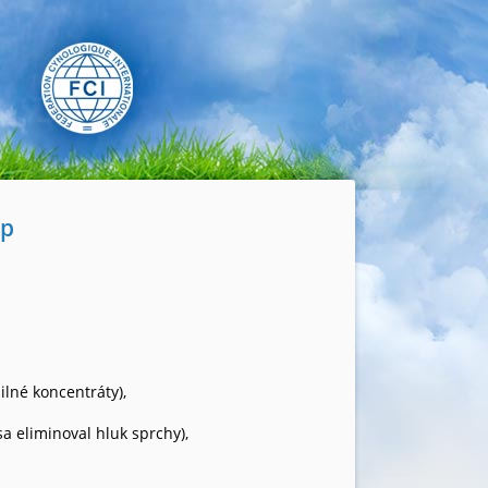
up
né koncentráty),
a eliminoval hluk sprchy),