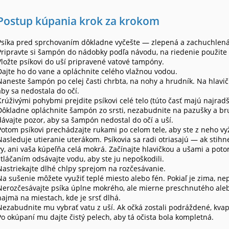
Postup kúpania krok za krokom
Psíka pred sprchovaním dôkladne vyčešte — zlepená a zachuchlená s
Pripravte si šampón do nádobky podľa návodu, na riedenie použite
Vložte psíkovi do uší pripravené vatové tampóny.
Dajte ho do vane a opláchnite celého vlažnou vodou.
Naneste šampón po celej časti chrbta, na nohy a hrudník. Na hlavič
aby sa nedostala do očí.
Krúživými pohybmi prejdite psíkovi celé telo (túto časť majú najradš
Dôkladne opláchnite šampón zo srsti, nezabudnite na pazušky a bru
dávajte pozor, aby sa šampón nedostal do očí a uší.
Potom psíkovi prechádzajte rukami po celom tele, aby ste z neho v
Nasleduje utieranie uterákom. Psíkovia sa radi otriasajú — ak stih
vy, ani vaša kúpeľňa celá mokrá. Začínajte hlavičkou a ušami a potom
stláčaním odsávajte vodu, aby ste ju nepoškodili.
Nastriekajte dlhé chlpy sprejom na rozčesávanie.
Na sušenie môžete využiť teplé miesto alebo fén. Pokiaľ je zima, ne
Nerozčesávajte psíka úplne mokrého, ale mierne preschnutého aleb
najmä na miestach, kde je srsť dlhá.
Nezabudnite mu vybrať vatu z uší. Ak očká zostali podráždené, kvap
Po okúpaní mu dajte čistý pelech, aby tá očista bola kompletná.