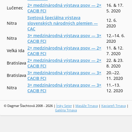
2× medzinárodná výstava psov — 2×
16. & 17.
Lučenec
CACIB FCI
5. 2020
Svetová špeciálna výstava
12. 6.
Nitra
slovenských národných plemien —
2020
CAC
3× medzinárodná výstava psov — 3×
12.–14. 6.
Nitra
CACIB FCI
2020
2× medzinárodná výstava psov — 2×
11. & 12.
Veľká Ida
CACIB FCI
7. 2020
2× medzinárodná výstava psov — 2×
22. & 23.
Bratislava
CACIB FCI
8. 2020
3× medzinárodná výstava psov — 3×
20.–22.
Bratislava
CACIB FCI
11. 2020
3× medzinárodná výstava psov — 3×
11.–13.
Nitra
CACIB FCI
12. 2020
© Dagmar Šlachtová 2008 - 2026 |
Írsky Seter
|
Masáže Trnava
|
Kaviareň Trnava
|
Galéria Trnava