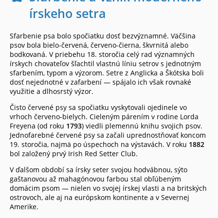
írskeho setra
Sfarbenie psa bolo spočiatku dosť bezvýznamné. Väčšina
psov bola bielo-červená, červeno-čierna, škvrnitá alebo
bodkovaná. V priebehu 18. storočia celý rad významných
írskych chovateľov šľachtil vlastnú líniu setrov s jednotným
sfarbením, typom a výzorom. Setre z Anglicka a Škótska boli
dosť nejednotné v zafarbení — spájalo ich však rovnaké
využitie a dlhosrstý výzor.
Čisto červené psy sa spočiatku vyskytovali ojedinele vo
vrhoch červeno-bielych. Cieleným párením v rodine Lorda
Freyena (od roku
1793
) viedli plemennú knihu svojich psov.
Jednofarebné červené psy sa začali uprednostňovať koncom
19. storočia, najmä po úspechoch na výstavách. V roku
1882
bol založený prvý Irish Red Setter Club.
V ďalšom období sa írsky seter svojou hodvábnou, sýto
gaštanovou až mahagónovou farbou stal obľúbeným
domácim psom — nielen vo svojej írskej vlasti a na britských
ostrovoch, ale aj na európskom kontinente a v Severnej
Amerike.