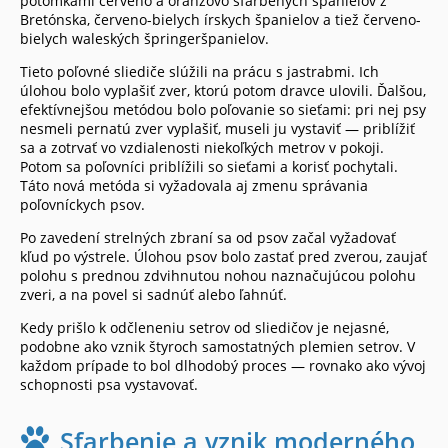
potomkami červeno a oranžovo sfarbených španielov z
Bretónska, červeno-bielych írskych španielov a tiež červeno-
bielych waleských špringeršpanielov.
Tieto poľovné sliediče slúžili na prácu s jastrabmi. Ich
úlohou bolo vyplašiť zver, ktorú potom dravce ulovili. Ďalšou,
efektívnejšou metódou bolo poľovanie so sieťami: pri nej psy
nesmeli pernatú zver vyplašiť, museli ju vystaviť — priblížiť
sa a zotrvať vo vzdialenosti niekoľkých metrov v pokoji.
Potom sa poľovníci priblížili so sieťami a korisť pochytali.
Táto nová metóda si vyžadovala aj zmenu správania
poľovníckych psov.
Po zavedení strelných zbraní sa od psov začal vyžadovať
kľud po výstrele. Úlohou psov bolo zastať pred zverou, zaujať
polohu s prednou zdvihnutou nohou naznačujúcou polohu
zveri, a na povel si sadnúť alebo ľahnúť.
Kedy prišlo k odčleneniu setrov od sliedičov je nejasné,
podobne ako vznik štyroch samostatných plemien setrov. V
každom prípade to bol dlhodobý proces — rovnako ako vývoj
schopnosti psa vystavovať.
Sfarbenie a vznik moderného