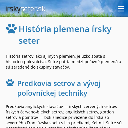
História plemena írsky
seter
História setrov, ako aj iných plemien, je úzko spätá s
históriou poľovníctva. Setre patria medzi poľovné plemená a
sú zaradené do skupiny stavačov.
Predkovia setrov a vývoj
poľovníckej techniky
Predkovia anglických stavačov — írskych červených setrov,
írskych červeno-bielych setrov, anglických setrov, gordon
setrov a pointrov — boli sliediče privezené do Írska zo
severného Francúzska spolu s ich predkami, Keltmi. Setre sú