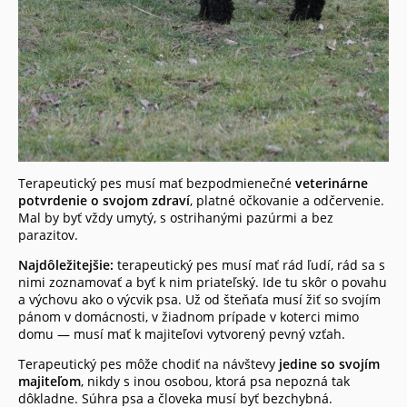
Terapeutický pes musí mať bezpodmienečné
veterinárne
potvrdenie o svojom zdraví
, platné očkovanie a odčervenie.
Mal by byť vždy umytý, s ostrihanými pazúrmi a bez
parazitov.
Najdôležitejšie:
terapeutický pes musí mať rád ľudí, rád sa s
nimi zoznamovať a byť k nim priateľský. Ide tu skôr o povahu
a výchovu ako o výcvik psa. Už od šteňaťa musí žiť so svojím
pánom v domácnosti, v žiadnom prípade v koterci mimo
domu — musí mať k majiteľovi vytvorený pevný vzťah.
Terapeutický pes môže chodiť na návštevy
jedine so svojím
majiteľom
, nikdy s inou osobou, ktorá psa nepozná tak
dôkladne. Súhra psa a človeka musí byť bezchybná.