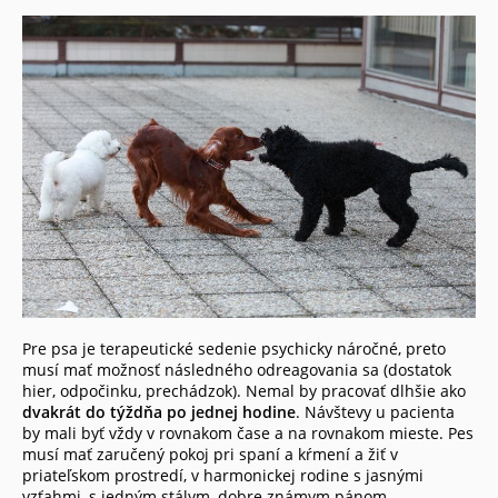
Pre psa je terapeutické sedenie psychicky náročné, preto
musí mať možnosť následného odreagovania sa (dostatok
hier, odpočinku, prechádzok). Nemal by pracovať dlhšie ako
dvakrát do týždňa po jednej hodine
. Návštevy u pacienta
by mali byť vždy v rovnakom čase a na rovnakom mieste. Pes
musí mať zaručený pokoj pri spaní a kŕmení a žiť v
priateľskom prostredí, v harmonickej rodine s jasnými
vzťahmi, s jedným stálym, dobre známym pánom.