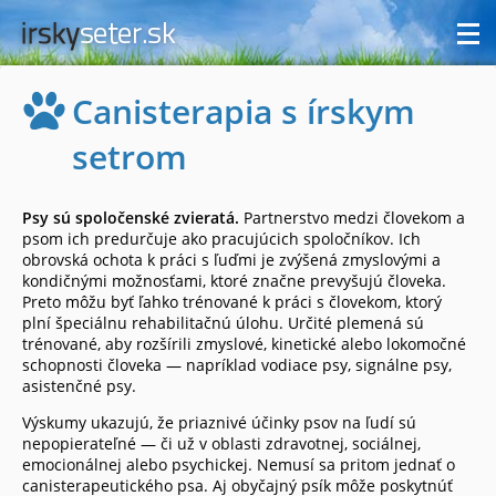
Canisterapia s írskym
setrom
Psy sú spoločenské zvieratá.
Partnerstvo medzi človekom a
psom ich predurčuje ako pracujúcich spoločníkov. Ich
obrovská ochota k práci s ľuďmi je zvýšená zmyslovými a
kondičnými možnosťami, ktoré značne prevyšujú človeka.
Preto môžu byť ľahko trénované k práci s človekom, ktorý
plní špeciálnu rehabilitačnú úlohu. Určité plemená sú
trénované, aby rozšírili zmyslové, kinetické alebo lokomočné
schopnosti človeka — napríklad vodiace psy, signálne psy,
asistenčné psy.
Výskumy ukazujú, že priaznivé účinky psov na ľudí sú
nepopierateľné — či už v oblasti zdravotnej, sociálnej,
emocionálnej alebo psychickej. Nemusí sa pritom jednať o
canisterapeutického psa. Aj obyčajný psík môže poskytnúť