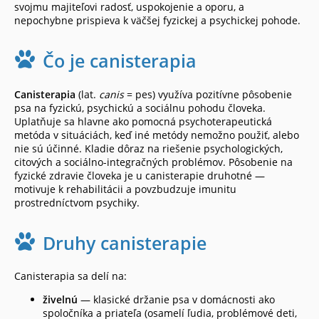
svojmu majiteľovi radosť, uspokojenie a oporu, a
nepochybne prispieva k väčšej fyzickej a psychickej pohode.
Čo je canisterapia
Canisterapia
(lat.
canis
= pes) využíva pozitívne pôsobenie
psa na fyzickú, psychickú a sociálnu pohodu človeka.
Uplatňuje sa hlavne ako pomocná psychoterapeutická
metóda v situáciách, keď iné metódy nemožno použiť, alebo
nie sú účinné. Kladie dôraz na riešenie psychologických,
citových a sociálno-integračných problémov. Pôsobenie na
fyzické zdravie človeka je u canisterapie druhotné —
motivuje k rehabilitácii a povzbudzuje imunitu
prostredníctvom psychiky.
Druhy canisterapie
Canisterapia sa delí na:
živelnú
— klasické držanie psa v domácnosti ako
spoločníka a priateľa (osamelí ľudia, problémové deti,