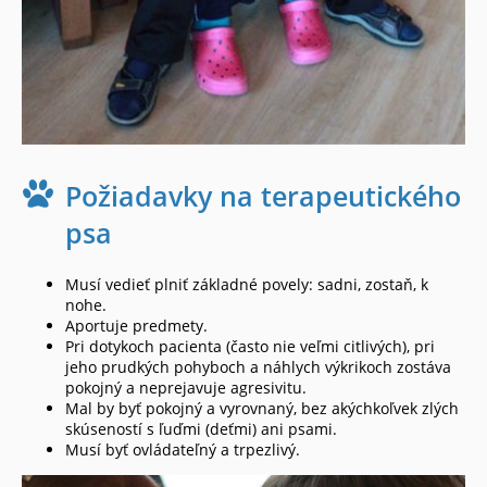
Požiadavky na terapeutického
psa
Musí vedieť plniť základné povely: sadni, zostaň, k
nohe.
Aportuje predmety.
Pri dotykoch pacienta (často nie veľmi citlivých), pri
jeho prudkých pohyboch a náhlych výkrikoch zostáva
pokojný a neprejavuje agresivitu.
Mal by byť pokojný a vyrovnaný, bez akýchkoľvek zlých
skúseností s ľuďmi (deťmi) ani psami.
Musí byť ovládateľný a trpezlivý.