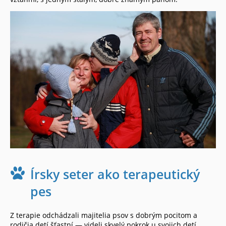
Írsky seter ako terapeutický
pes
Z terapie odchádzali majitelia psov s dobrým pocitom a
rodičia detí šťastní — videli skvelý pokrok u svojich detí.