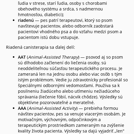
ľudia v strese, starí ľudia, osoby s chorobami
obehového systému a srdca, s nadmernou
hmotnosťou, diabetici);
riadenú
— pes patrí terapeutovi, ktorý so psom
navštevuje pacientov, alebo odborník zaobstará
pacientovi vhodného psa a do vzťahu medzi psom a
pacientom istú dobu vstupuje.
Riadená canisterapia sa ďalej delí:
AAT
(
Animal-Assisted Therapy
) — psovod aj so psom
sú dlhodobo začlenení do liečenia osoby, sú
neoddeliteľnou súčasťou terapeutického procesu. Je
zameraná len na jednu osobu alebo viac osôb s tým
istým problémom. Vedie ju zdravotnícky profesionál so
špeciálnymi odbornými vedomosťami. Používa sa k
posilneniu žiadúceho alebo utlmeniu nežiadúceho
správania (liečenie fóbií, nácvik chôdze). Výsledky sú
objektívne pozorovateľné a merateľné.
AAA
(
Animal-Assisted Activity
) — prebieha formou
návštev pacientov, pes sa venuje viacerým osobám. Je
motivačným, výchovným, odpočinkovým a
terapeutickým prostriedkom zameraným na zvýšenie
kvality života pacienta. Výsledky sa dajú vyjadriť „len"