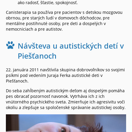
ako radosť, šťastie, spokojnosť.
Canisterapia sa používa pre pacientov s detskou mozgovou
obrnou, pre starých ľudí v domovoch dôchodcov, pre
mentálne postihnuté osoby, pre deti a dospelých v
nemocniciach a pre autistov.
Návšteva u autistických detí v
Piešťanoch
22. januára 2011 navštívila skupina dobrovoľníkov so svojimi
psíkmi pod vedením Juraja Ferka autistické deti v
Piešťanoch.
Do seba zahĺbeným autistickým deťom aj dospelým pomáha
pes obracať pozornosť navonok. Vytrháva ich z ich
vnútorného psychického sveta. Zmierňuje ich agresivitu voči
okoliu a zlepšuje sa spoločenské správanie autistickej osoby.