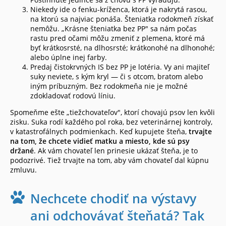
Niekedy ide o fenku-kríženca, ktorá je nakrytá rasou,
na ktorú sa najviac ponáša. Šteniatka rodokmeň získať
nemôžu. „Krásne šteniatka bez PP" sa nám počas
rastu pred očami môžu zmeniť z plemena, ktoré má
byť krátkosrsté, na dlhosrsté; krátkonohé na dlhonohé;
alebo úplne inej farby.
Predaj čistokrvných IS bez PP je lotéria. Vy ani majiteľ
suky neviete, s kým kryl — či s otcom, bratom alebo
iným príbuzným. Bez rodokmeňa nie je možné
zdokladovať rodovú líniu.
Spomeňme ešte „tiežchovateľov", ktorí chovajú psov len kvôli
zisku. Suka rodí každého pol roka, bez veterinárnej kontroly,
v katastrofálnych podmienkach. Keď kupujete šteňa,
trvajte
na tom, že chcete vidieť matku a miesto, kde sú psy
držané
. Ak vám chovateľ len prinesie ukázať šteňa, je to
podozrivé. Tiež trvajte na tom, aby vám chovateľ dal kúpnu
zmluvu.
Nechcete chodiť na výstavy
ani odchovávať šteňatá? Tak