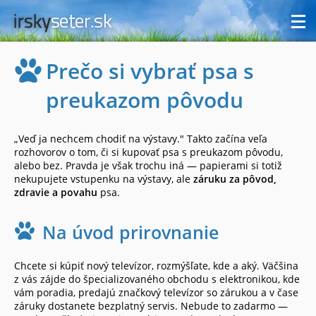
Prečo si vybrať psa s
preukazom pôvodu
„Veď ja nechcem chodiť na výstavy." Takto začína veľa
rozhovorov o tom, či si kupovať psa s preukazom pôvodu,
alebo bez. Pravda je však trochu iná — papierami si totiž
nekupujete vstupenku na výstavy, ale
záruku za pôvod,
zdravie a povahu
psa.
Na úvod prirovnanie
Chcete si kúpiť nový televízor, rozmýšľate, kde a aký. Väčšina
z vás zájde do špecializovaného obchodu s elektronikou, kde
vám poradia, predajú značkový televízor so zárukou a v čase
záruky dostanete bezplatný servis. Nebude to zadarmo —