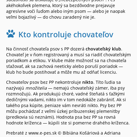
akéhokoľvek plemena, ktorý sa bezdôvodne prejavuje
agresívne voči ľuďom alebo iným psom — alebo je naopak
veľmi bojazlivý — do chovu zaradený nie je.
Kto kontroluje chovateľov
Na činnosť chovateľa psov s PP dozerá
chovateľský klub
.
Chovateľ je v ňom registrovaný a musí sa riadiť chovateľským
poriadkom a etikou. V klube máte možnosť sa na chovateľa
sťažovať, ak sa zachová neeticky alebo poruší poriadok —
klub ho bude postihovať a môže mu až odňať licenciu.
Chovateľov psov bez PP nekontroluje
nikto
. Títo ľudia sa
nazývajú
množitelia
— nemajú chovateľský zámer, iba psy
rozmnožujú. Ak produkujú choré, vadné šteňatá s ťažkými
dedičnými vadami, nikto im v tom nedokáže zabrániť. Ak si
takého psa kúpite, peniaze vám nevráti nikto. Psy bez PP
môžu pochádzať z veľmi úzkej príbuzenskej plemenitby
(predkovia sú neznámi). Hodnota psa bez PP sa rovná
hodnote kríženca — kúpili ste si pomerne drahého kríženca.
Prebraté z www.e-pes.sk © Bibiána Košáriová a Adriana