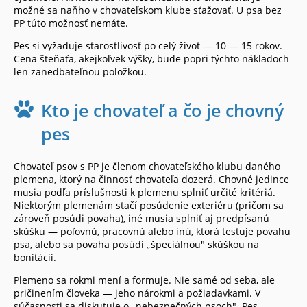
možné sa naňho v chovateľskom klube sťažovať. U psa bez
PP túto možnosť nemáte.
Pes si vyžaduje starostlivosť po celý život — 10 — 15 rokov.
Cena šteňaťa, akejkoľvek výšky, bude popri týchto nákladoch
len zanedbateľnou položkou.
Kto je chovateľ a čo je chovný
pes
Chovateľ psov s PP je členom chovateľského klubu daného
plemena, ktorý na činnosť chovateľa dozerá. Chovné jedince
musia podľa príslušnosti k plemenu splniť určité kritériá.
Niektorým plemenám stačí posúdenie exteriéru (pričom sa
zároveň posúdi povaha), iné musia splniť aj predpísanú
skúšku — poľovnú, pracovnú alebo inú, ktorá testuje povahu
psa, alebo sa povaha posúdi „špeciálnou" skúškou na
bonitácii.
Plemeno sa rokmi mení a formuje. Nie samé od seba, ale
pričinením človeka — jeho nárokmi a požiadavkami. V
súčasnosti sa diskutuje o „nebezpečných psoch". Pes