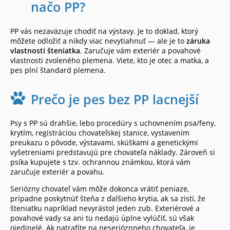
načo PP?
PP vás nezaväzuje chodiť na výstavy. Je to doklad, ktorý
môžete odložiť a nikdy viac nevytiahnuť — ale je to
záruka
vlastností šteniatka
. Zaručuje vám exteriér a povahové
vlastnosti zvoleného plemena. Viete, kto je otec a matka, a
pes plní štandard plemena.
Prečo je pes bez PP lacnejší
Psy s PP sú drahšie, lebo procedúry s uchovnením psa/feny,
krytím, registráciou chovateľskej stanice, vystavením
preukazu o pôvode, výstavami, skúškami a genetickými
vyšetreniami predstavujú pre chovateľa náklady. Zároveň si
psíka kupujete s tzv. ochrannou známkou, ktorá vám
zaručuje exteriér a povahu.
Seriózny chovateľ vám môže dokonca vrátiť peniaze,
prípadne poskytnúť šteňa z ďalšieho krytia, ak sa zistí, že
šteniatku napríklad nevyrástol jeden zub. Exteriérové a
povahové vady sa ani tu nedajú úplne vylúčiť, sú však
ojedinelé. Ak natrafíte na neserióznneho chovateľa, je