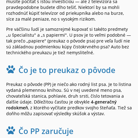
musíte počítať s istou investíciou — ale z televízora sa
pravdepodobne budete dlho tešiť. Niektorí by sa mohli
rozhodnúť kúpiť televízor od priekupníka alebo na burze,
síce za malé peniaze, no s vysokým rizikom.
Pre väčšinu ľudí je samozrejmé kupovať si takéto predmety
„u špecialistu" a „s papiermi". U psov je to veľmi podobné —
tak prečo „papiere" (preukaz o pôvode psa) pre veľa ľudí nie
sú základnou podmienkou kúpy čistokrvného psa? Auto bez
technického preukazu je tiež nemysliteľné.
Čo je to preukaz o pôvode
Preukaz o pôvode (PP) je niečo ako rodný list psa. Je to listina
vydaná plemennou knihou. Sú v nej uvedené meno psa,
chovateľská stanica, pohlavie, druh srsti, číslo tetovania a
ďalšie údaje. Dôležitou časťou je obvykle
4-generačný
rodokmeň
, z ktorého vyčítate predkov svojho šteňaťa. Tiež sa
doňho môžu zapisovať výsledky skúšok a výstav.
Čo PP zaručuje