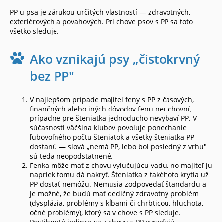
PP u psa je zárukou určitých vlastností — zdravotných,
exteriérových a povahových. Pri chove psov s PP sa toto
všetko sleduje.
Ako vznikajú psy „čistokrvný
bez PP"
V najlepšom prípade majiteľ feny s PP z časových,
finančných alebo iných dôvodov fenu neuchovní,
prípadne pre šteniatka jednoducho nevybaví PP. V
súčasnosti väčšina klubov povoľuje ponechanie
ľubovoľného počtu šteniatok a všetky šteniatka PP
dostanú — slová „nemá PP, lebo bol posledný z vrhu"
sú teda neopodstatnené.
Fenka môže mať z chovu vylučujúcu vadu, no majiteľ ju
napriek tomu dá nakryť. Šteniatka z takéhoto krytia už
PP dostať nemôžu. Nemusia zodpovedať štandardu a
je možné, že budú mať dedičný zdravotný problém
(dysplázia, problémy s kĺbami či chrbticou, hluchota,
očné problémy), ktorý sa v chove s PP sleduje.
Postihnuté jedince sa z chovu s PP vyraďujú.