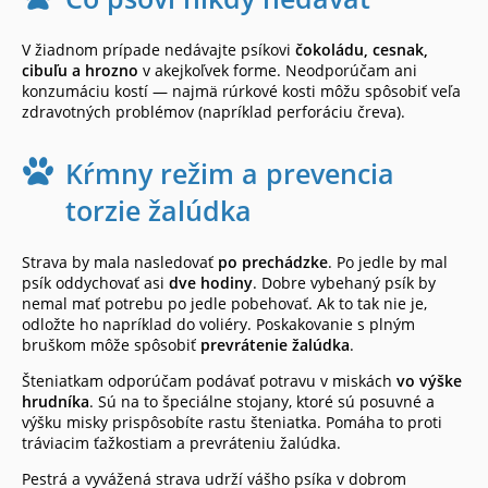
V žiadnom prípade nedávajte psíkovi
čokoládu, cesnak,
cibuľu a hrozno
v akejkoľvek forme. Neodporúčam ani
konzumáciu kostí — najmä rúrkové kosti môžu spôsobiť veľa
zdravotných problémov (napríklad perforáciu čreva).
Kŕmny režim a prevencia
torzie žalúdka
Strava by mala nasledovať
po prechádzke
. Po jedle by mal
psík oddychovať asi
dve hodiny
. Dobre vybehaný psík by
nemal mať potrebu po jedle pobehovať. Ak to tak nie je,
odložte ho napríklad do voliéry. Poskakovanie s plným
bruškom môže spôsobiť
prevrátenie žalúdka
.
Šteniatkam odporúčam podávať potravu v miskách
vo výške
hrudníka
. Sú na to špeciálne stojany, ktoré sú posuvné a
výšku misky prispôsobíte rastu šteniatka. Pomáha to proti
tráviacim ťažkostiam a prevráteniu žalúdka.
Pestrá a vyvážená strava udrží vášho psíka v dobrom