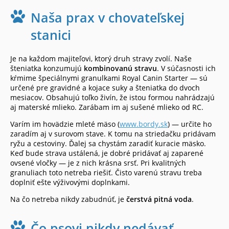
Naša prax v chovateľskej
stanici
Je na každom majiteľovi, ktorý druh stravy zvolí. Naše
šteniatka konzumujú
kombinovanú stravu
. V súčasnosti ich
kŕmime špeciálnymi granulkami Royal Canin Starter — sú
určené pre gravidné a kojace suky a šteniatka do dvoch
mesiacov. Obsahujú toľko živín, že istou formou nahrádzajú
aj materské mlieko. Zarábam im aj sušené mlieko od RC.
Varím im hovädzie mleté mäso (
www.bordy.sk
) — určite ho
zaradím aj v surovom stave. K tomu na striedačku pridávam
ryžu a cestoviny. Ďalej sa chystám zaradiť kuracie mäsko.
Keď bude strava ustálená, je dobré pridávať aj zaparené
ovsené vločky — je z nich krásna srsť. Pri kvalitných
granuliach toto netreba riešiť. Čisto varenú stravu treba
doplniť ešte výživovými doplnkami.
Na čo netreba nikdy zabudnúť, je
čerstvá pitná voda
.
Čo psovi nikdy nedávať