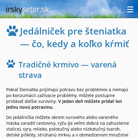
Jedálniček pre šteniatka
— čo, kedy a koľko kŕmiť
Tradičné krmivo — varená
strava
Pokiaľ šteniatka prijímajú potravu bez problémov a nemajú
po konzumácii zažívacie problémy, môžete postupne
pridávať ďalšie suroviny.
V jeden deň môžete pridať len
jednu novú potravinu.
Do jedálnička môžete okrem surového alebo vareného
mäska zaradiť cestoviny, ryžu (je veľmi dobrá na zahustenie
stolice), syry, mlieko, polotučný alebo nízkotučný tvaroh,
detské piškóty, strúhanú mrkvu a v obmedzenom množstve