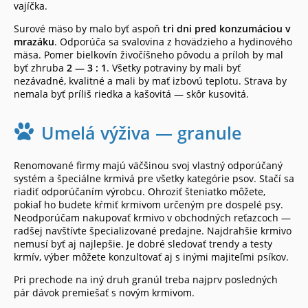
vajíčka.
Surové mäso by malo byť aspoň
tri dni pred konzumáciou v
mrazáku
. Odporúča sa svalovina z hovädzieho a hydinového
mäsa. Pomer bielkovín živočíšneho pôvodu a príloh by mal
byť zhruba
2 — 3 : 1
. Všetky potraviny by mali byť
nezávadné, kvalitné a mali by mať izbovú teplotu. Strava by
nemala byť príliš riedka a kašovitá — skôr kusovitá.
Umelá výživa — granule
Renomované firmy majú väčšinou svoj vlastný odporúčaný
systém a špeciálne krmivá pre všetky kategórie psov. Stačí sa
riadiť odporúčaním výrobcu. Ohroziť šteniatko môžete,
pokiaľ ho budete kŕmiť krmivom určeným pre dospelé psy.
Neodporúčam nakupovať krmivo v obchodných reťazcoch —
radšej navštívte špecializované predajne. Najdrahšie krmivo
nemusí byť aj najlepšie. Je dobré sledovať trendy a testy
krmív, výber môžete konzultovať aj s inými majiteľmi psíkov.
Pri prechode na iný druh granúl treba najprv posledných
pár dávok premiešať s novým krmivom.