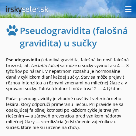
Pseudogravidita (falošná
gravidita) u sučky
Pseudogravidita
(zdanlivá gravidita, falošná kotnosť, falošná
brezosť, lat.
Lactatio falsa
) sa môže u sučky vyvinúť asi 4 — 8
týždňov po hárani. V nepatrnom rozsahu je hormonálne
daná v cyklickom dianí každej sučky. Stav sa môže prejaviť
rôznou intenzitou a rôznymi zmenami na mliečnej žľaze a v
správaní sučky. Falošná kotnosť môže trvať 2 — 4 týždne.
Počas pseudogravidity je vhodné navštíviť veterinárneho
lekára, ktorý odporučí primeranú liečbu. Pri pravidelne sa
opakujúcej falošnej kotnosti po každom cykle je trvalým
riešením — a zároveň prevenciou pred vznikom nádorov
mliečnej žľazy —
sterilizácia
(odstránenie vaječníkov u
sučiek, ktoré nie sú určené na chov).