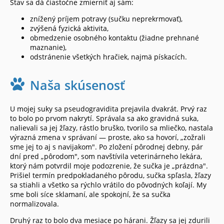
Stav sa dá čiastočne zmierniť aj sám:
znížený príjem potravy (sučku neprekrmovať),
zvýšená fyzická aktivita,
obmedzenie osobného kontaktu (žiadne prehnané
maznanie),
odstránenie všetkých hračiek, najmä pískacích.
Naša skúsenosť
U mojej suky sa pseudogravidita prejavila dvakrát. Prvý raz
to bolo po prvom nakrytí. Správala sa ako gravidná suka,
nalievali sa jej žľazy, rástlo bruško, tvorilo sa mliečko, nastala
výrazná zmena v správaní — proste, ako sa hovorí, „zožrali
sme jej to aj s navijakom". Po zložení pôrodnej debny, pár
dní pred „pôrodom", som navštívila veterinárneho lekára,
ktorý nám potvrdil moje podozrenie, že sučka je „prázdna".
Prišiel termín predpokladaného pôrodu, sučka spľasla, žľazy
sa stiahli a všetko sa rýchlo vrátilo do pôvodných koľají. My
sme boli síce sklamaní, ale spokojní, že sa sučka
normalizovala.
Druhý raz to bolo dva mesiace po hárani. Žľazy sa jej zdurili