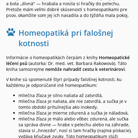
a bola „divná" — hrabala a nosila si hračky do pelechu.
Pretože mám veľmi dobré skúsenosti s homeopatikami pre
psov, okamžite som jej ich nasadila a do týždňa mala pokoj.
Homeopatiká pri falošnej
kotnosti
Informácie o homeopatikách čerpám z knihy
Homeopatické
léčení psů
(autorka: Dr. med. vet. Barbara Rakowová). Táto
kniha samozrejme
nemôže nahradiť cestu k veterinárovi
.
V knihe sú spomenuté štyri prípady falošnej kotnosti, ku
každému je odporúčané iné homeopatikum:
mliečna žľaza je silno naliata až zatvrdlá,
mliečna žľaza je naliata, ale nie zatvrdlá, a sučka je v
tomto období prítulnejšia ako inokedy,
mliečna žľaza je mierne zdurená a sučka je náladová,
mliečna žľaza je málo alebo vôbec zdurená, ale sučka
sa správa divne — hrabe v pelechu alebo na záhrade,
stavia si „hniezdo", nosí si tam hračky (najmä pískacie),
vydáva kňučavé zvuky. Toto homeopatikum slúži