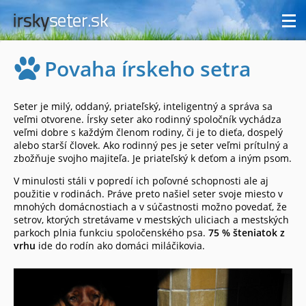
Povaha írskeho setra
Seter je milý, oddaný, priateľský, inteligentný a správa sa
veľmi otvorene. Írsky seter ako rodinný spoločník vychádza
veľmi dobre s každým členom rodiny, či je to dieťa, dospelý
alebo starší človek. Ako rodinný pes je seter veľmi prítulný a
zbožňuje svojho majiteľa. Je priateľský k deťom a iným psom.
V minulosti stáli v popredí ich poľovné schopnosti ale aj
použitie v rodinách. Práve preto našiel seter svoje miesto v
mnohých domácnostiach a v súčastnosti možno povedať, že
setrov, ktorých stretávame v mestských uliciach a mestských
parkoch plnia funkciu spoločenského psa.
75 % šteniatok z
vrhu
ide do rodín ako domáci miláčikovia.