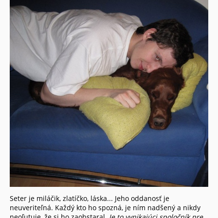
Seter je miláčik, zlatíčko, láska... Jeho oddanosť je
neuveriteľná. Každý kto ho spozná, je ním nadšený a nikdy
neoľutuje, že si ho zaobstaral.
Je to vynikajúci spoločník pre