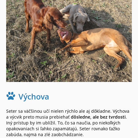
Výchova
Seter sa väčšinou učí nielen rýchlo ale aj dôkladne. Výchova
a výcvik preto musia prebiehať
dôsledne, ale bez tvrdosti
.
Iný prístup by im ublížil. To, čo sa naučia, po niekoľkých
opakovaniach si ľahko zapamätajú. Seter rovnako ťažko
zabúda, najmä na zlé zaobchádzanie.