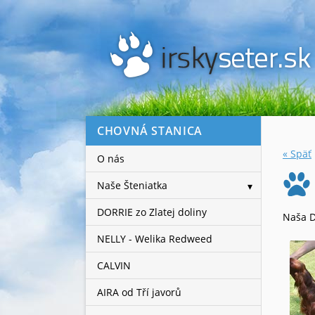
CHOVNÁ STANICA
« Späť
O nás
Naše Šteniatka
DORRIE zo Zlatej doliny
Naša D
NELLY - Welika Redweed
CALVIN
AIRA od Tří javorů