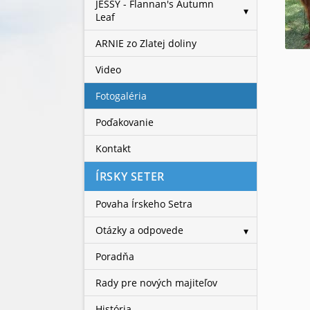
JESSY - Flannan's Autumn
Leaf
ARNIE zo Zlatej doliny
Video
Fotogaléria
Poďakovanie
Kontakt
ÍRSKY SETER
Povaha Írskeho Setra
Otázky a odpovede
Poradňa
Rady pre nových majiteľov
História