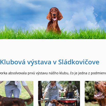
Klubová výstava v Sládkovičove
orka absolvovala prvú výstavu nášho klubu, čo je jedna z podmieno