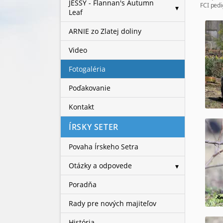
JESSY - Flannan's Autumn
FCI pedi
Leaf
ARNIE zo Zlatej doliny
Video
Fotogaléria
Poďakovanie
Kontakt
ÍRSKY SETER
Povaha Írskeho Setra
Otázky a odpovede
Poradňa
Rady pre nových majiteľov
História