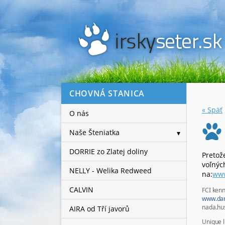
CHOVNÁ STANICA
« Späť
O nás
Naše Šteniatka
DORRIE zo Zlatej doliny
Pretož
voľnýc
NELLY - Welika Redweed
na:
www
CALVIN
FCI kenn
www.dar
nada.h
AIRA od Tří javorů
Unique l