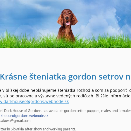
Krásne šteniatka gordon setrov n
e v blízkej dobe neplánujeme šteniatka rozhodla som sa podporiť c
h, sú po pracovne a výstavne vedených rodičoch. Bližšie informácie
.darkhouseofgordons.webnode.sk
el Dark House of Gordons has available gordon setter puppies, males and female
khouseofgordons.webnode.sk
usakova@gmai
l.com
itter in Slovakia after show and working parents.