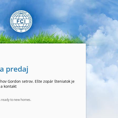
a predaj
hov Gordon setrov. Ešte zopár šteniatok je
 a kontakt
s ready to new homes.