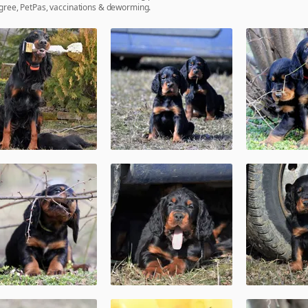
gree, PetPas, vaccinations & deworming.